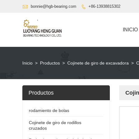

bonnie@hgb-bearing.com
+86-13938815302

INICIO
Inicio
>
Productos
>
Cojinete de giro de excavadora
>
C
Productos
Cojin
rodamiento de bolas
Cojinete de giro de rodillos
cruzados