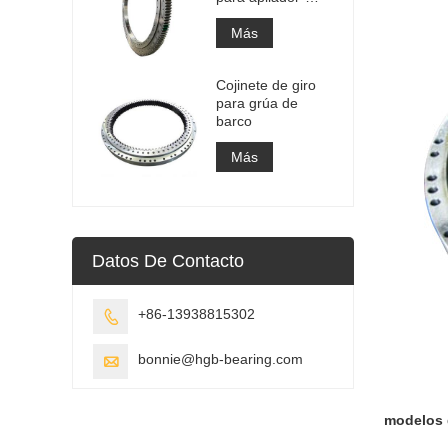
recuperador
Más
Cojinete de giro
para grúa de
barco
Más
Datos De Contacto
+86-13938815302

bonnie@hgb-bearing.com

modelos 