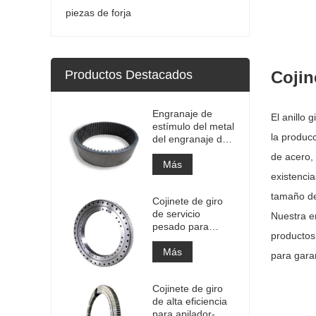
piezas de forja
Productos Destacados
Cojin
Engranaje de
El anillo
estímulo del metal
la produc
del engranaje de
la circunferencia
de acero,
del engranaje
Más
existenci
anular interno
grande de la alta
tamaño det
Cojinete de giro
precisión con el
de servicio
tratamiento de
Nuestra e
pesado para
nitruración
productos
equipos de grúas
portuarias
Más
para garan
Cojinete de giro
de alta eficiencia
para apilador-