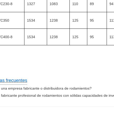
YC230-8
1327
1083
110
89
94
YC350
1534
1238
125
95
11
YC400-8
1534
1238
125
95
11
as frecuentes
 una empresa fabricante o distribuidora de rodamientos?
fabricante profesional de rodamientos con sólidas capacidades de inve