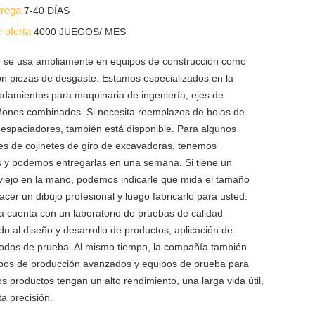
trega
7-40 DÍAS
e oferta
4000 JUEGOS/ MES
orio se usa ampliamente en equipos de construcción como
n piezas de desgaste. Estamos especializados en la
odamientos para maquinaria de ingeniería, ejes de
iñones combinados. Si necesita reemplazos de bolas de
o espaciadores, también está disponible. Para algunos
 de cojinetes de giro de excavadoras, tenemos
tas y podemos entregarlas en una semana. Si tiene un
 viejo en la mano, podemos indicarle que mida el tamaño
acer un dibujo profesional y luego fabricarlo para usted.
 cuenta con un laboratorio de pruebas de calidad
do al diseño y desarrollo de productos, aplicación de
odos de prueba. Al mismo tiempo, la compañía también
pos de producción avanzados y equipos de prueba para
os productos tengan un alto rendimiento, una larga vida útil,
lta precisión.