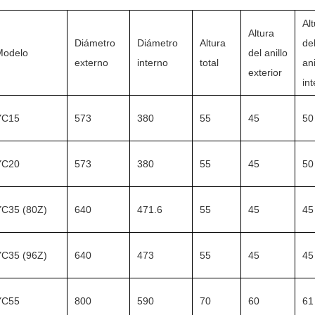
Al
Altura
Diámetro
Diámetro
Altura
de
Modelo
del anillo
externo
interno
total
ani
exterior
int
YC15
573
380
55
45
50
YC20
573
380
55
45
50
YC35 (80Z)
640
471.6
55
45
45
YC35 (96Z)
640
473
55
45
45
YC55
800
590
70
60
61