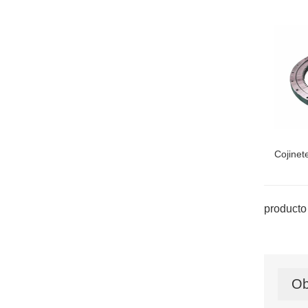
Cojinet
producto 
Ob