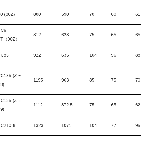
0 (86Z)
800
590
70
60
61
YC6-
812
623
75
65
65
5T（90Z）
YC85
922
635
104
96
88
YC135 (Z =
1195
963
85
75
70
8)
YC135 (Z =
1112
872.5
75
65
62
9)
YC210-8
1323
1071
104
77
95