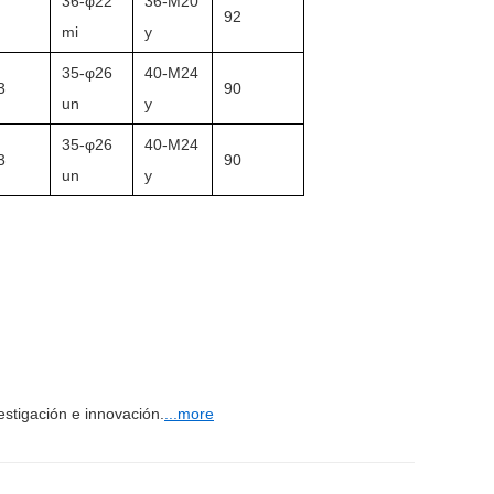
36-φ22
36-M20
92
mi
y
35-φ26
40-M24
3
90
un
y
35-φ26
40-M24
3
90
un
y
stigación e innovación.
...more