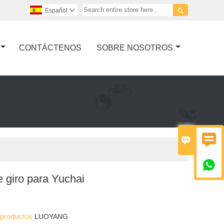

Español

CONTÁCTENOS
SOBRE NOSOTROS



e giro para Yuchai
s productos
LUOYANG