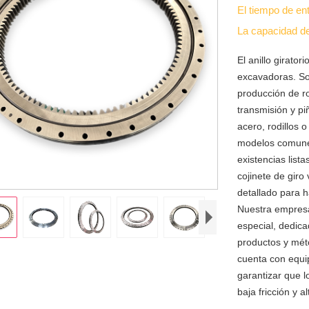
El tiempo de en
La capacidad d
El anillo girat
excavadoras. So
producción de r
transmisión y p
acero, rodillos 
modelos comunes
existencias lis
cojinete de giro
detallado para h
Nuestra empresa
especial, dedica
productos y mét
cuenta con equi
garantizar que l
baja fricción y a