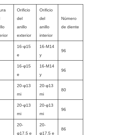
tura
Orificio
Orificio
l
del
del
Número
llo
anillo
anillo
de diente
erior
exterior
interior
16-φ15
16-M14
96
e
y
16-φ15
16-M14
96
e
y
20-φ13
20-φ13
80
mi
mi
20-φ13
20-φ13
96
mi
mi
20-
20-
86
φ17,5 e
φ17,5 e