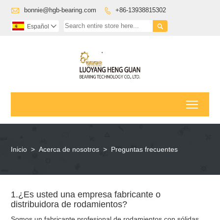

bonnie@hgb-bearing.com
+86-13938815302


Español

Toggl
Inicio
>
Acerca de nosotros
>
Preguntas frecuentes
1.¿Es usted una empresa fabricante o
distribuidora de rodamientos?
Somos un fabricante profesional de rodamientos con sólidas