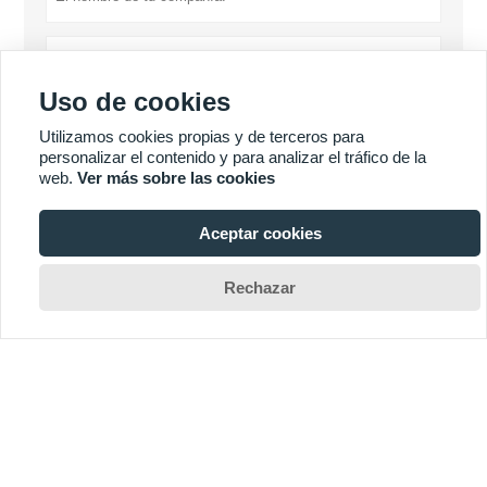
Uso de cookies
Utilizamos cookies propias y de terceros para
personalizar el contenido y para analizar el tráfico de la
web.
Ver más sobre las cookies
Política de privacidad
presentar
Aceptar cookies

Rechazar
MÁS PRODUCTOS
MÁS SERVICIOS







Copyright por © Luoyang Heng Guan Bearing Technology Co., Ltd