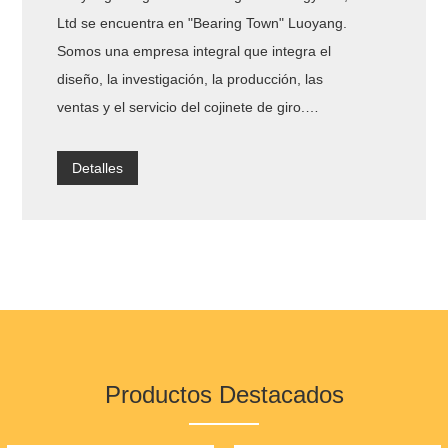
Ltd se encuentra en "Bearing Town" Luoyang.
Somos una empresa integral que integra el
diseño, la investigación, la producción, las
ventas y el servicio del cojinete de giro.
Confiando en las ventajas únicas de la
antigua base de procesamiento de
Detalles
rodamientos de la marca Luoyang, la
compañía ha reunido a un grupo de
diseñadores de rodamientos experimentados
y trabajadores de producción calificados de
primera línea, junto con equipos avanzados
de producción y procesamiento y
herramientas de prueba, para garantizar la
calidad de los productos y relacionados
Productos Destacados
servicios desde la raíz.