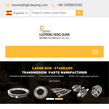

bonnie@hgb-bearing.com
+86-13938815302


Español

Toggl