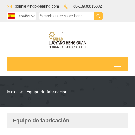

bonnie@hgb-bearing.com
+86-13938815302


Español

Toggl
Inicio
>
Equipo de fabricación
Equipo de fabricación