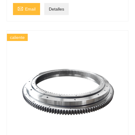

Email
Detalles
caliente