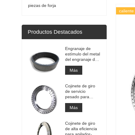
piezas de forja
caliente
Productos Destacados
Engranaje de
estímulo del metal
del engranaje de
la circunferencia
del engranaje
Más
anular interno
grande de la alta
Cojinete de giro
precisión con el
de servicio
tratamiento de
pesado para
nitruración
equipos de grúas
portuarias
Más
Cojinete de giro
de alta eficiencia
para apilador-