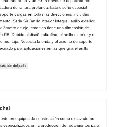
con una ranura en V de 90° a través de espaciadores
odadura de ranura profunda. Este diseño especial
oporte cargas en todas las direcciones, incluidas
nto. Serie SX (anillo interior integral, anillo exterior
o diámetro de eje, este tipo tiene una dimensión de
RB. Debido al diseño ultrafino, el anillo exterior y el
s de montaje. Necesita la brida y el asiento de soporte
ecuado para aplicaciones en las que gira el anillo
 sección delgada
uchai
iamente en equipos de construcción como excavadoras.
s especializados en la producción de rodamientos para