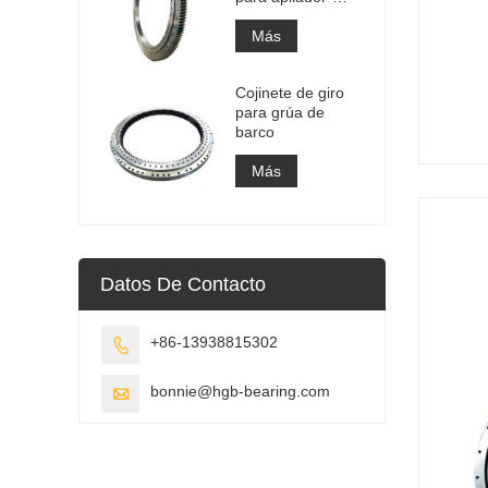
recuperador
Más
Cojinete de giro
para grúa de
barco
Más
Datos De Contacto
+86-13938815302

bonnie@hgb-bearing.com
