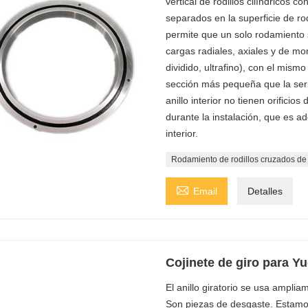
vertical de rodillos cilíndricos 
separados en la superficie de r
permite que un solo rodamiento s
cargas radiales, axiales y de mome
dividido, ultrafino), con el mism
sección más pequeña que la serie 
anillo interior no tienen orificio
durante la instalación, que es ad
interior.
Rodamiento de rodillos cruzados de

Email
Detalles
Cojinete de giro para Y
El anillo giratorio se usa ampl
Son piezas de desgaste. Estamo