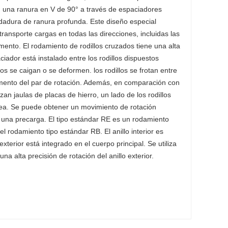
con una ranura en V de 90° a través de espaciadores
odadura de ranura profunda. Este diseño especial
ransporte cargas en todas las direcciones, incluidas las
mento. El rodamiento de rodillos cruzados tiene una alta
ciador está instalado entre los rodillos dispuestos
llos se caigan o se deformen. los rodillos se frotan entre
aumento del par de rotación. Además, en comparación con
izan jaulas de placas de hierro, un lado de los rodillos
uea. Se puede obtener un movimiento de rotación
a una precarga. El tipo estándar RE es un rodamiento
l rodamiento tipo estándar RB. El anillo interior es
xterior está integrado en el cuerpo principal. Se utiliza
na alta precisión de rotación del anillo exterior.