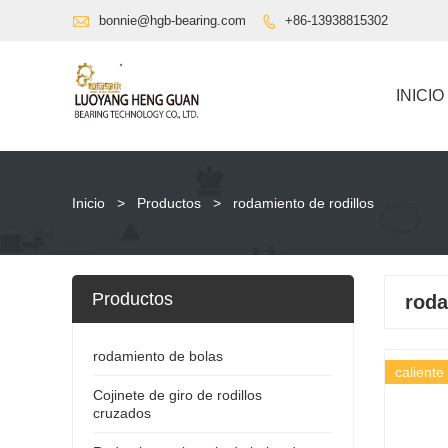

bonnie@hgb-bearing.com
+86-13938815302

INICIO
Inicio
>
Productos
>
rodamiento de rodillos
Productos
roda
rodamiento de bolas
caliente
Cojinete de giro de rodillos
cruzados