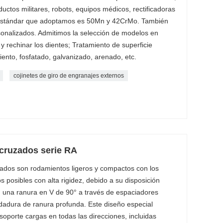
uctos militares, robots, equipos médicos, rectificadoras
al estándar que adoptamos es 50Mn y 42CrMo. También
sonalizados. Admitimos la selección de modelos en
y rechinar los dientes; Tratamiento de superficie
nto, fosfatado, galvanizado, arenado, etc.
cojinetes de giro de engranajes externos
 cruzados serie RA
zados son rodamientos ligeros y compactos con los
nos posibles con alta rigidez, debido a su disposición
con una ranura en V de 90° a través de espaciadores
odadura de ranura profunda. Este diseño especial
oporte cargas en todas las direcciones, incluidas