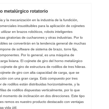
o metalúrgico rotatorio
ia y la mecanización en la industria de la fundición,
erciales insustituibles para la aplicación de cojinetes
tilizar en brazos robóticos, robots inteligentes
s giratorias de cucharones y otras industrias. Por lo
xibles se convertirán en la tendencia general de muchas
ompone de software de sistema de brazo, torre fija,
 componentes. Por lo general, es una máquina de
rga liviana. El cojinete de giro del horno metalúrgico
cojinete de giro de estructura de rodillos de tres hileras.
cojinete de giro con alta capacidad de carga, que se
ración con una gran carga. Está compuesto por tres
ior de rodillos están distribuidas horizontalmente, y la
 filas de rodillos dispuestas verticalmente, por lo que
 el momento de inclinación en dos direcciones. Este tipo
 tres remos es nuestro producto destacado con ventajas
ga vida útil.