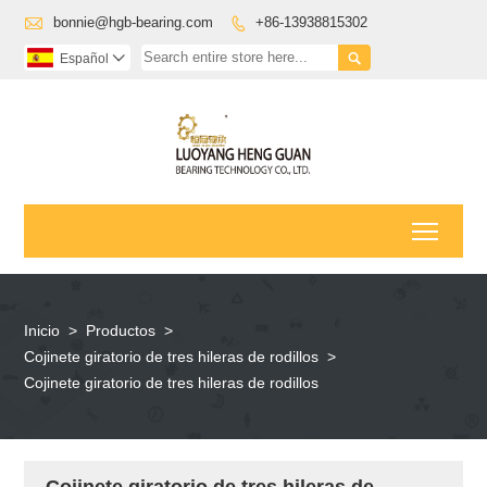

bonnie@hgb-bearing.com
+86-13938815302


Español

Toggl
Inicio
>
Productos
>
Cojinete giratorio de tres hileras de rodillos
>
Cojinete giratorio de tres hileras de rodillos
Cojinete giratorio de tres hileras de