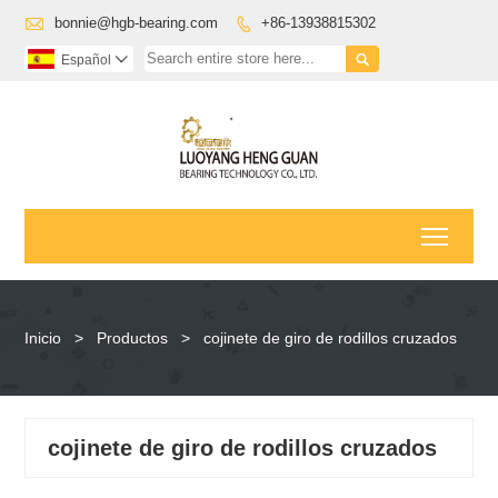

bonnie@hgb-bearing.com
+86-13938815302


Español

Toggl
Inicio
>
Productos
>
cojinete de giro de rodillos cruzados
cojinete de giro de rodillos cruzados