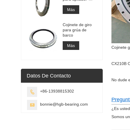
recuperador
Más
Cojinete de giro
para grúa de
barco
Más
Cojinete 
CX210B 
Datos De Contacto
No dude e
+86-13938815302

Pregunt
bonnie@hgb-bearing.com

¿Es usted
Somos un 