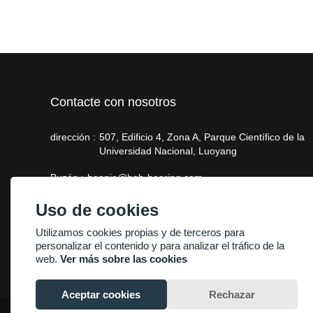
Contacte con nosotros
dirección :
507, Edificio 4, Zona A, Parque Científico de la
Universidad Nacional, Luoyang
Buzón :
bonnie@hgb-bearing.com
Teléfono :
+86-13938815302
Uso de cookies
Utilizamos cookies propias y de terceros para
personalizar el contenido y para analizar el tráfico de la
web.
Ver más sobre las cookies
Aceptar cookies
Rechazar