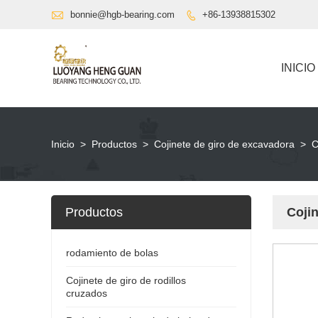

bonnie@hgb-bearing.com
+86-13938815302

INICIO
Inicio
>
Productos
>
Cojinete de giro de excavadora
>
C
Productos
Cojin
rodamiento de bolas
Cojinete de giro de rodillos
cruzados