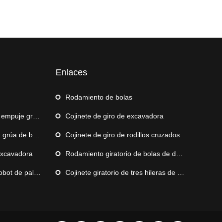
Enlaces
Rodamiento de bolas
mpuje grande
Cojinete de giro de excavadora
rúa de barco
Cojinete de giro de rodillos cruzados
excavadora
Rodamiento giratorio de bolas de doble hilera
e paletización
Cojinete giratorio de tres hileras de rodillos