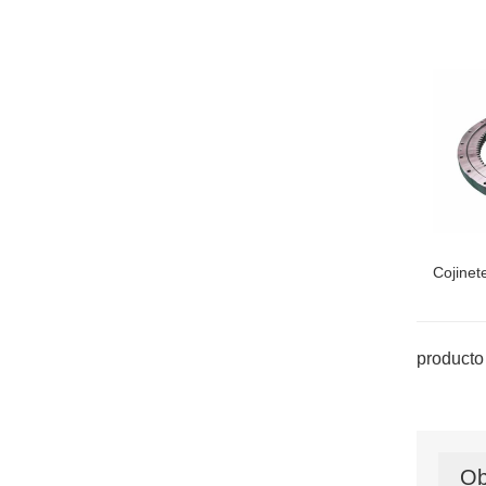
Cojinet
producto 
Ob