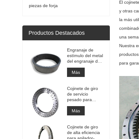
El cojine
piezas de forja
y otras ca
la más ut
combinado
Productos Destacados
una sema
Nuestra e
Engranaje de
productos
estímulo del metal
del engranaje de
para garan
la circunferencia
del engranaje
Más
anular interno
grande de la alta
Cojinete de giro
precisión con el
de servicio
tratamiento de
pesado para
nitruración
equipos de grúas
portuarias
Más
Cojinete de giro
de alta eficiencia
para apilador-