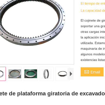
El tiempo de en
La capacidad d
El cojinete de g
soportar una gr
otras cargas in
la aplicación in
utilizada. Esta
maquinaria de i
algunos modelos
existencias lis

Email
ete de plataforma giratoria de excavado