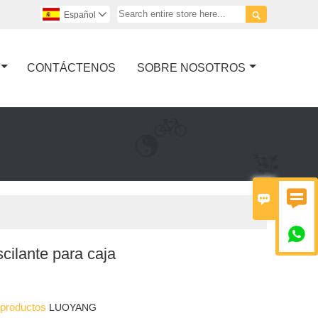

Español

CONTÁCTENOS
SOBRE NOSOTROS



scilante para caja
s productos
LUOYANG