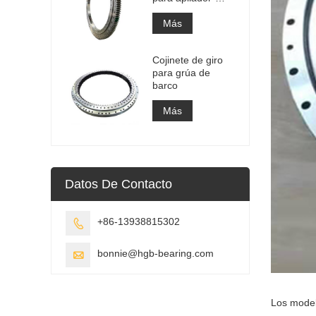
recuperador
Más
Cojinete de giro
para grúa de
barco
Más
Datos De Contacto
+86-13938815302

bonnie@hgb-bearing.com

Los model