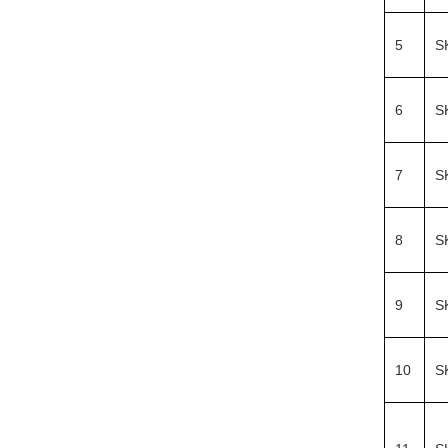
5
S
6
S
7
S
8
S
9
S
10
S