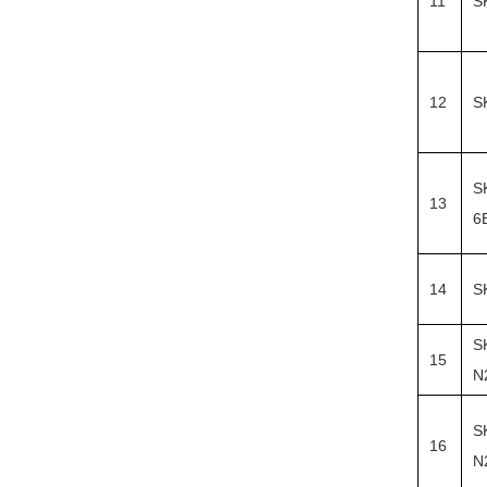
11
S
12
S
S
13
6
14
S
S
15
N
S
16
N