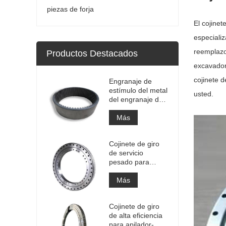
piezas de forja
El cojine
especiali
reemplazo
Productos Destacados
excavador
cojinete d
Engranaje de
estímulo del metal
usted.
del engranaje de
la circunferencia
del engranaje
Más
anular interno
grande de la alta
Cojinete de giro
precisión con el
de servicio
tratamiento de
pesado para
nitruración
equipos de grúas
portuarias
Más
Cojinete de giro
de alta eficiencia
para apilador-