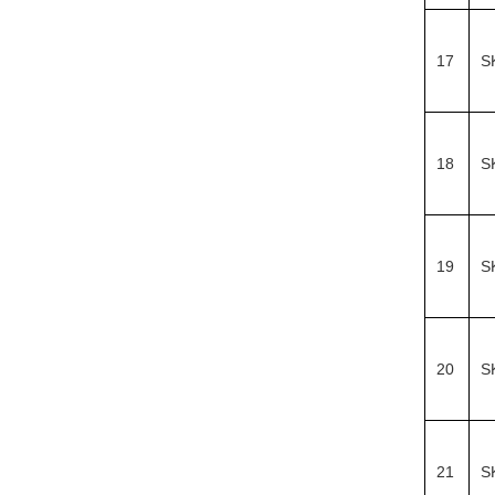
17
S
18
S
19
S
20
S
21
S