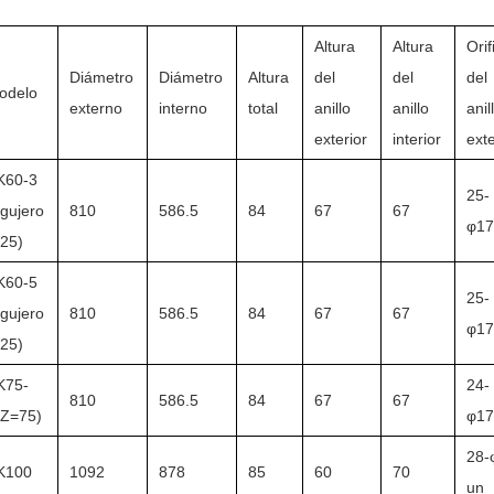
Altura
Altura
Orif
Diámetro
Diámetro
Altura
del
del
del
odelo
externo
interno
total
anillo
anillo
anil
exterior
interior
exte
K60-3
25-
agujero
810
586.5
84
67
67
φ17
25)
K60-5
25-
agujero
810
586.5
84
67
67
φ17
25)
K75-
24-
810
586.5
84
67
67
(Z=75)
φ17
28-
K100
1092
878
85
60
70
un