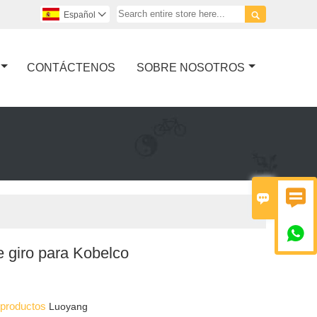

Español

CONTÁCTENOS
SOBRE NOSOTROS



e giro para Kobelco
s productos
Luoyang