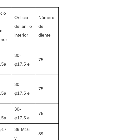
icio
Orificio
Número
del anillo
de
lo
interior
diente
rior
30-
75
.5a
φ17,5 e
30-
75
.5a
φ17,5 e
30-
75
.5a
φ17,5 e
φ17
36-M16
89
y