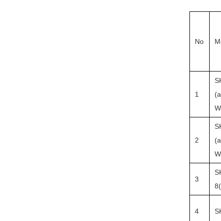
No
M
S
1
(
W
S
2
(
W
S
3
8
4
S