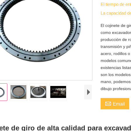
El tiempo de en
La capacidad d
El cojinete de 
como excavadora
producción de r
transmisión y p
acero, rodillos 
modelos comunes
existencias lis
son los modelos 
mano, podemos i
dibujo profesion

Email
ete de giro de alta calidad para excava