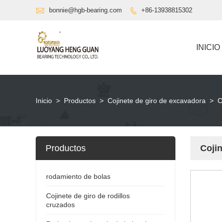

bonnie@hgb-bearing.com
+86-13938815302

INICIO
Inicio
>
Productos
>
Cojinete de giro de excavadora
>
C
Productos
Cojin
rodamiento de bolas
Cojinete de giro de rodillos
cruzados