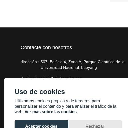
Contacte con nosotros
dirección :
507, Edificio 4, Zona A, Parque Científico de la
Universidad Nacional, Luoyang
Buzón :
bonnie@hgb-bearing.com
Teléfono :
+86-13938815302
Uso de cookies
Utilizamos cookies propias y de terceros para
personalizar el contenido y para analizar el tráfico de la
web.
Ver más sobre las cookies
Aceptar cookies
Rechazar