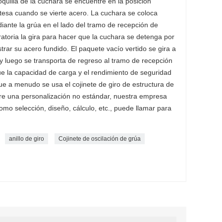
quilla de la cuchara se encuentre en la posición
rtesa cuando se vierte acero. La cuchara se coloca
diante la grúa en el lado del tramo de recepción de
iratoria la gira para hacer que la cuchara se detenga por
trar su acero fundido. El paquete vacío vertido se gira a
a y luego se transporta de regreso al tramo de recepción
ue la capacidad de carga y el rendimiento de seguridad
que a menudo se usa el cojinete de giro de estructura de
uiere una personalización no estándar, nuestra empresa
omo selección, diseño, cálculo, etc., puede llamar para
anillo de giro
Cojinete de oscilación de grúa