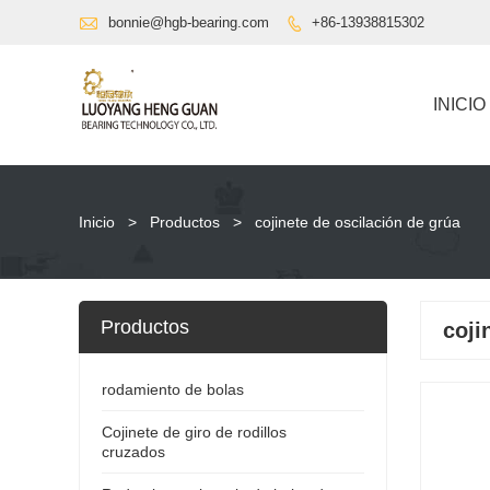

bonnie@hgb-bearing.com
+86-13938815302

INICIO
Inicio
>
Productos
>
cojinete de oscilación de grúa
Productos
coji
rodamiento de bolas
Cojinete de giro de rodillos
cruzados