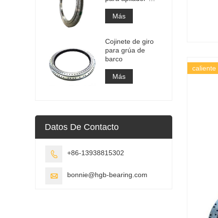
recuperador
Más
Cojinete de giro
para grúa de
barco
caliente
Más
Datos De Contacto
+86-13938815302

bonnie@hgb-bearing.com
