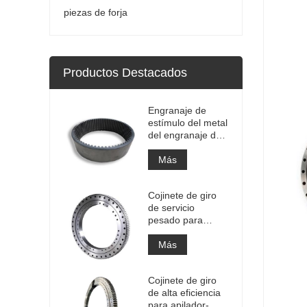
piezas de forja
Productos Destacados
Engranaje de
estímulo del metal
del engranaje de
la circunferencia
del engranaje
Más
anular interno
grande de la alta
Cojinete de giro
precisión con el
de servicio
tratamiento de
pesado para
nitruración
equipos de grúas
portuarias
Más
Cojinete de giro
de alta eficiencia
para apilador-