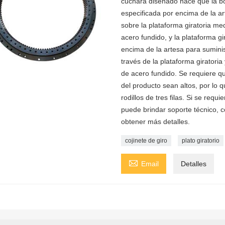
cuchara diseñado hace que la bo
especificada por encima de la a
sobre la plataforma giratoria me
acero fundido, y la plataforma g
encima de la artesa para suminis
través de la plataforma giratori
de acero fundido. Se requiere q
del producto sean altos, por lo 
rodillos de tres filas. Si se req
puede brindar soporte técnico, c
obtener más detalles.
cojinete de giro
plato giratorio

Email
Detalles