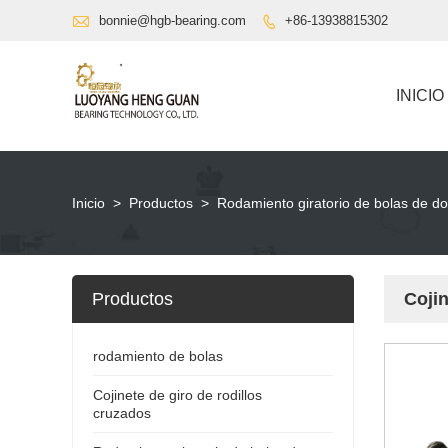

bonnie@hgb-bearing.com
+86-13938815302

INICIO
Inicio
>
Productos
>
Rodamiento giratorio de bolas de do
Productos
Cojin
rodamiento de bolas
Cojinete de giro de rodillos
cruzados