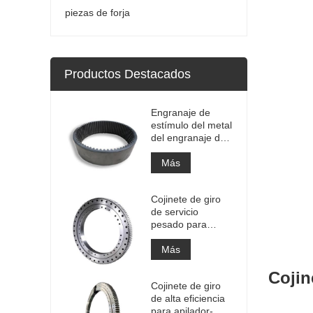
piezas de forja
Productos Destacados
Engranaje de
estímulo del metal
del engranaje de
la circunferencia
del engranaje
Más
anular interno
grande de la alta
Cojinete de giro
precisión con el
de servicio
tratamiento de
pesado para
nitruración
equipos de grúas
portuarias
Más
Cojin
Cojinete de giro
de alta eficiencia
para apilador-