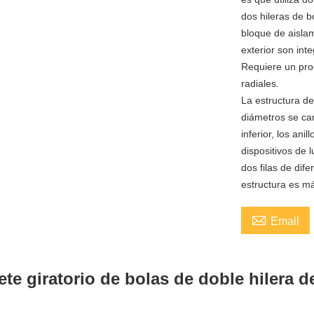
dos hileras de 
bloque de aislam
exterior son int
Requiere un pro
radiales.
La estructura de
diámetros se car
inferior, los ani
dispositivos de 
dos filas de dif
estructura es m

Email
ete giratorio de bolas de doble hilera d