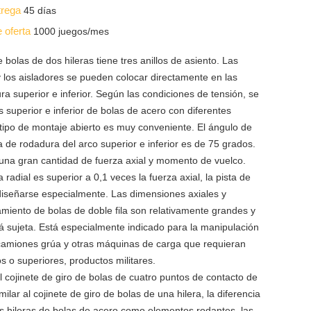
trega
45 días
e oferta
1000 juegos/mes
 bolas de dos hileras tiene tres anillos de asiento. Las
 los aisladores se pueden colocar directamente en las
ra superior e inferior. Según las condiciones de tensión, se
as superior e inferior de bolas de acero con diferentes
 tipo de montaje abierto es muy conveniente. El ángulo de
a de rodadura del arco superior e inferior es de 75 grados.
una gran cantidad de fuerza axial y momento de vuelco.
 radial es superior a 0,1 veces la fuerza axial, la pista de
iseñarse especialmente. Las dimensiones axiales y
amiento de bolas de doble fila son relativamente grandes y
tá sujeta. Está especialmente indicado para la manipulación
 camiones grúa y otras máquinas de carga que requieran
 o superiores, productos militares.
l cojinete de giro de bolas de cuatro puntos de contacto de
milar al cojinete de giro de bolas de una hilera, la diferencia
os hileras de bolas de acero como elementos rodantes, las