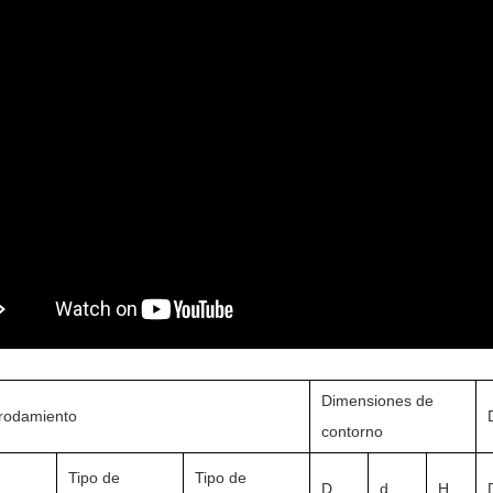
Dimensiones de
 rodamiento
contorno
Tipo de
Tipo de
D
d
H