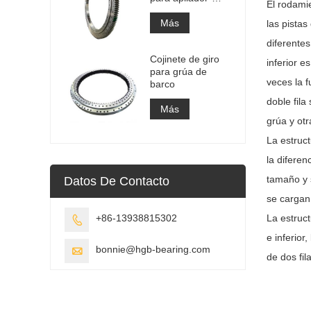
El rodamie
recuperador
Más
las pistas
diferentes
Cojinete de giro
inferior 
para grúa de
veces la 
barco
doble fila
Más
grúa y ot
La estruct
la diferen
tamaño y s
Datos De Contacto
se cargan 
+86-13938815302
La estruct

e inferior
bonnie@hgb-bearing.com

de dos fil