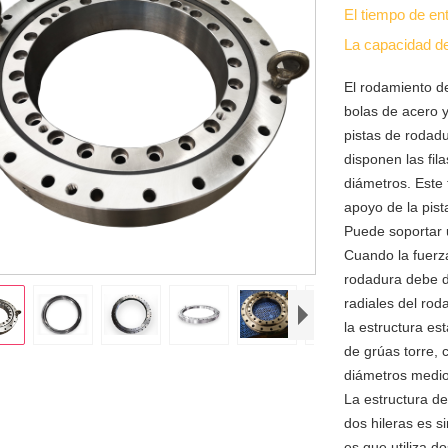
El tiempo de en
La capacidad d
El rodamiento de
bolas de acero y
pistas de rodadu
disponen las fil
diámetros. Este
apoyo de la pist
Puede soportar 
Cuando la fuerza
rodadura debe d
radiales del rod
la estructura es
de grúas torre,
diámetros medios
La estructura de
dos hileras es si
es que utiliza d