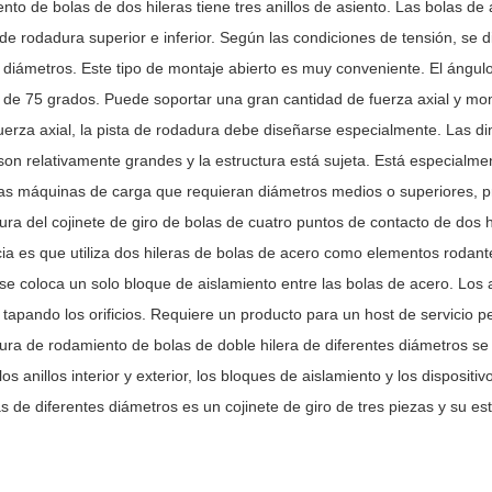
nto de bolas de dos hileras tiene tres anillos de asiento. Las bolas d
 de rodadura superior e inferior. Según las condiciones de tensión, se d
 diámetros. Este tipo de montaje abierto es muy conveniente. El ángulo
es de 75 grados. Puede soportar una gran cantidad de fuerza axial y mo
fuerza axial, la pista de rodadura debe diseñarse especialmente. Las d
 son relativamente grandes y la estructura está sujeta. Está especialm
ras máquinas de carga que requieran diámetros medios o superiores, pr
ura del cojinete de giro de bolas de cuatro puntos de contacto de dos hi
cia es que utiliza dos hileras de bolas de acero como elementos rodant
e coloca un solo bloque de aislamiento entre las bolas de acero. Los ani
tapando los orificios. Requiere un producto para un host de servicio p
ura de rodamiento de bolas de doble hilera de diferentes diámetros se 
, los anillos interior y exterior, los bloques de aislamiento y los disposit
as de diferentes diámetros es un cojinete de giro de tres piezas y su e