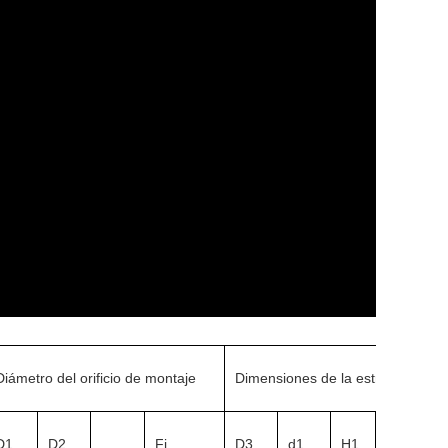
Diámetro del orificio de montaje
Dimensiones de la estructura
D1
D2
Fi
D3
d1
H1
H