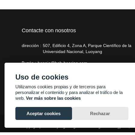
Contacte con nosotros
dirección :
507, Edificio 4, Zona A, Parque Científico de la
Universidad Nacional, Luoyang
Buzón :
bonnie@hgb-bearing.com
Teléfono :
+86-13938815302
Uso de cookies
Utilizamos cookies propias y de terceros para
personalizar el contenido y para analizar el tráfico de la
web.
Ver más sobre las cookies
Aceptar cookies
Rechazar
Copyright por © Luoyang Heng Guan Bearing Technology Co., Lt