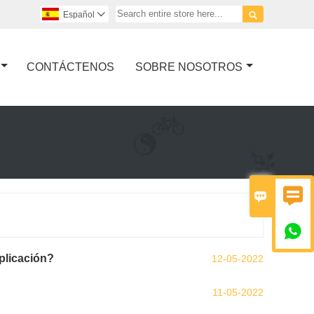

Español

CONTÁCTENOS
SOBRE NOSOTROS



plicación?
12-05-2022
11-05-2022