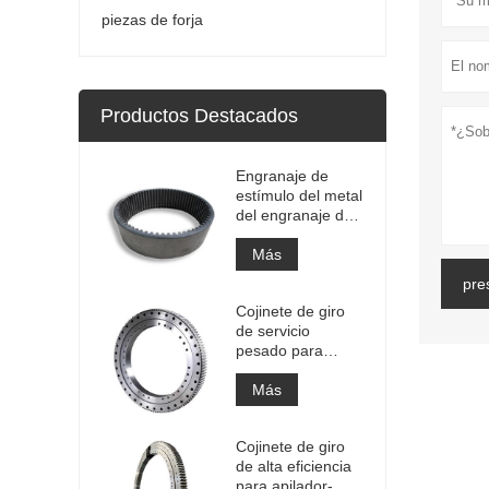
piezas de forja
Productos Destacados
Engranaje de
estímulo del metal
del engranaje de
la circunferencia
del engranaje
Más
anular interno
pre
grande de la alta
Cojinete de giro
precisión con el
de servicio
tratamiento de
pesado para
nitruración
equipos de grúas
portuarias
Más
Cojinete de giro
de alta eficiencia
para apilador-