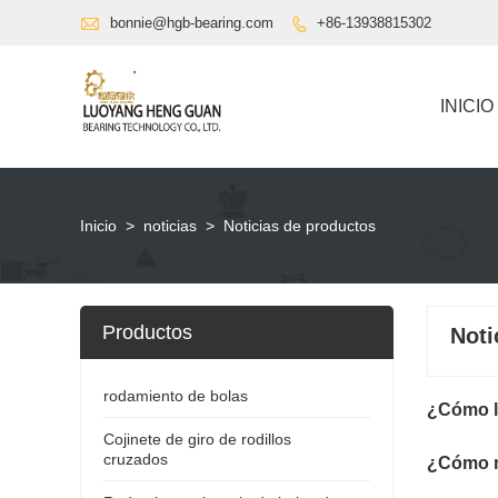

bonnie@hgb-bearing.com
+86-13938815302

INICIO
Inicio
>
noticias
>
Noticias de productos
Productos
Noti
rodamiento de bolas
¿Cómo li
Cojinete de giro de rodillos
cruzados
¿Cómo m