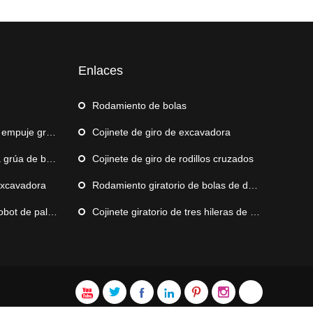
Enlaces
Rodamiento de bolas
mpuje grande
Cojinete de giro de excavadora
rúa de barco
Cojinete de giro de rodillos cruzados
excavadora
Rodamiento giratorio de bolas de doble hilera
e paletización
Cojinete giratorio de tres hileras de rodillos






