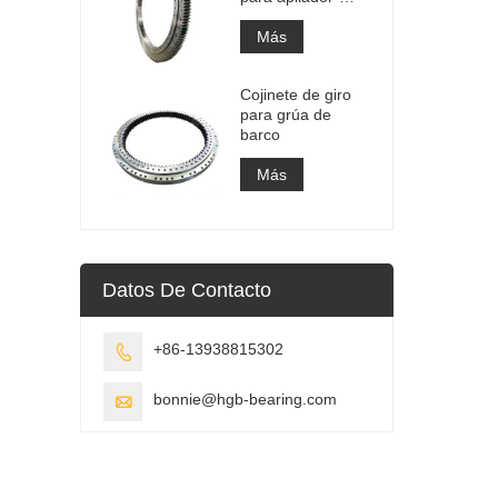
recuperador
Más
Cojinete de giro
para grúa de
barco
Más
Datos De Contacto
+86-13938815302

bonnie@hgb-bearing.com
