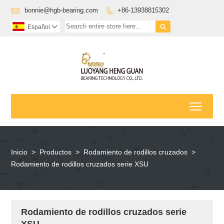

bonnie@hgb-bearing.com
+86-13938815302


Español

Toggl
Inicio
>
Productos
>
Rodamiento de rodillos cruzados
>
Rodamiento de rodillos cruzados serie XSU
Rodamiento de rodillos cruzados serie
XSU