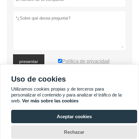
Política de privacidad
presentar
Uso de cookies
MÁS PRODUCTOS
Utilizamos cookies propias y de terceros para
personalizar el contenido y para analizar el tráfico de la
web.
Ver más sobre las cookies
MÁS SERVICIOS
Aceptar cookies








Rechazar
Copyright por © Luoyang Heng Guan Bearing Technology Co., Ltd