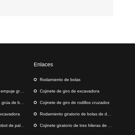
Enlaces
Rodamiento de bolas
mpuje grande
Cojinete de giro de excavadora
rúa de barco
Cojinete de giro de rodillos cruzados
excavadora
Rodamiento giratorio de bolas de doble hilera
e paletización
Cojinete giratorio de tres hileras de rodillos