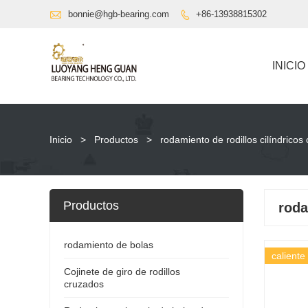

bonnie@hgb-bearing.com
+86-13938815302

INICIO
Inicio
>
Productos
>
rodamiento de rodillos cilíndricos
Productos
roda
rodamiento de bolas
caliente
Cojinete de giro de rodillos
cruzados