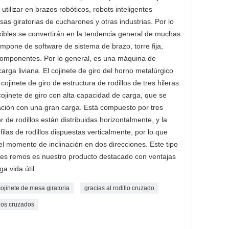
tilizar en brazos robóticos, robots inteligentes
s giratorias de cucharones y otras industrias. Por lo
xibles se convertirán en la tendencia general de muchas
ompone de software de sistema de brazo, torre fija,
 componentes. Por lo general, es una máquina de
rga liviana. El cojinete de giro del horno metalúrgico
cojinete de giro de estructura de rodillos de tres hileras.
cojinete de giro con alta capacidad de carga, que se
ración con una gran carga. Está compuesto por tres
ior de rodillos están distribuidas horizontalmente, y la
 filas de rodillos dispuestas verticalmente, por lo que
 el momento de inclinación en dos direcciones. Este tipo
 tres remos es nuestro producto destacado con ventajas
ga vida útil.
cojinete de mesa giratoria
gracias al rodillo cruzado
los cruzados