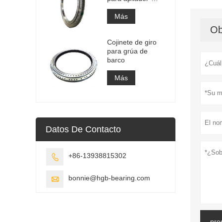
recuperador
Más
Ob
Cojinete de giro
para grúa de
barco
Más
Datos De Contacto
+86-13938815302

bonnie@hgb-bearing.com

pre