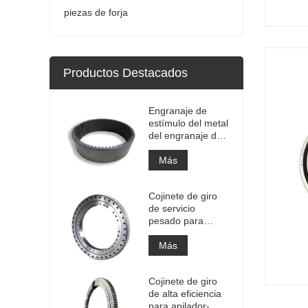
piezas de forja
Productos Destacados
Engranaje de
estímulo del metal
del engranaje de
la circunferencia
del engranaje
Más
anular interno
grande de la alta
Cojinete de giro
precisión con el
de servicio
tratamiento de
pesado para
nitruración
equipos de grúas
portuarias
Más
Cojinete de giro
de alta eficiencia
para apilador-