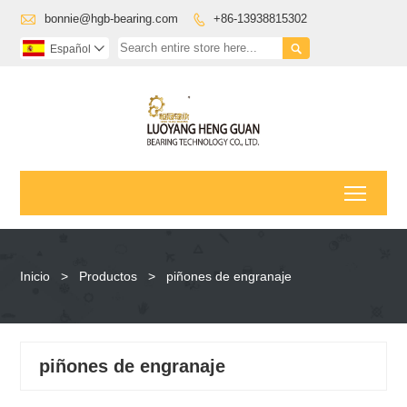

bonnie@hgb-bearing.com
+86-13938815302


Español

Toggl
Inicio
>
Productos
>
piñones de engranaje
piñones de engranaje