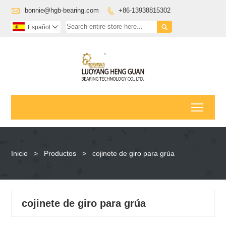

bonnie@hgb-bearing.com
+86-13938815302


Español

Toggl
Inicio
>
Productos
>
cojinete de giro para grúa
cojinete de giro para grúa