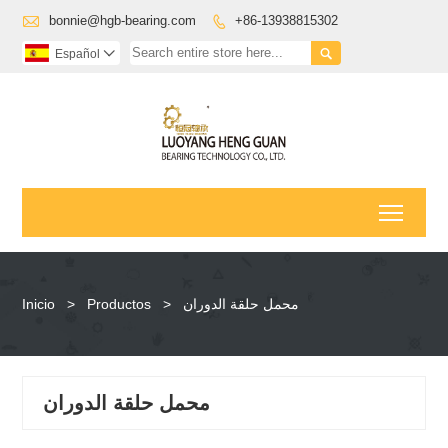

bonnie@hgb-bearing.com
+86-13938815302


Español

Toggl
Inicio
>
Productos
>
محمل حلقة الدوران
محمل حلقة الدوران