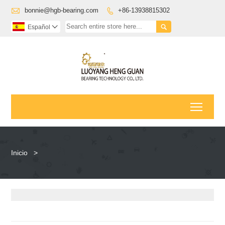

bonnie@hgb-bearing.com
+86-13938815302


Español

Toggl
Inicio
>