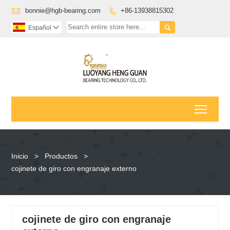

bonnie@hgb-bearing.com
+86-13938815302


Español

Toggl
Inicio
>
Productos
>
cojinete de giro con engranaje externo
cojinete de giro con engranaje