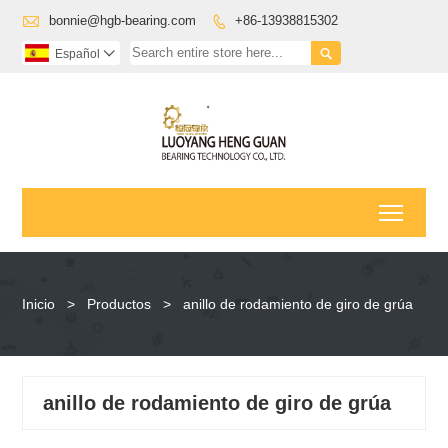

bonnie@hgb-bearing.com
+86-13938815302


Español

Toggl
Inicio
>
Productos
>
anillo de rodamiento de giro de grúa
anillo de rodamiento de giro de grúa